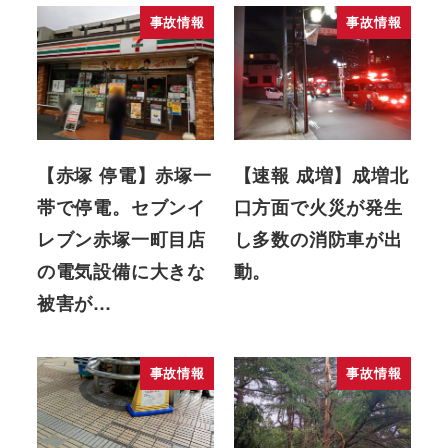
事故情報
事故情報
【赤塚 停電】赤塚一
【速報 成増】成増北
帯で停電。セブンイ
口方面で火災が発生
レブン赤塚一町目店
し多数の消防車が出
の電気設備に大きな
動。
被害が…
事故情報
事故情報