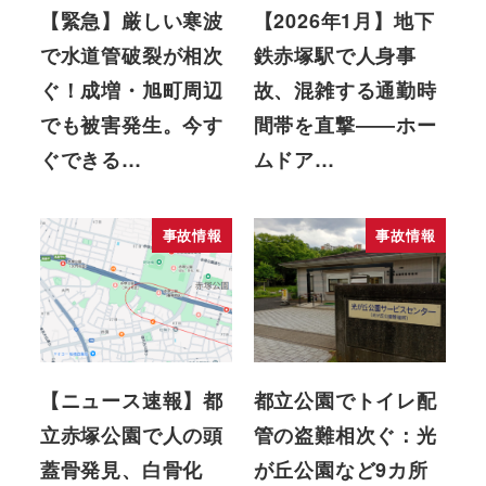
【緊急】厳しい寒波
【2026年1月】地下
で水道管破裂が相次
鉄赤塚駅で人身事
ぐ！成増・旭町周辺
故、混雑する通勤時
でも被害発生。今す
間帯を直撃――ホー
ぐできる…
ムドア…
事故情報
事故情報
【ニュース速報】都
都立公園でトイレ配
立赤塚公園で人の頭
管の盗難相次ぐ：光
蓋骨発見、白骨化
が丘公園など9カ所