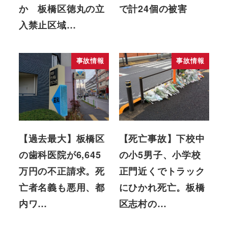
か 板橋区徳丸の立
で計24個の被害
入禁止区域…
事故情報
事故情報
【過去最大】板橋区
【死亡事故】下校中
の歯科医院が6,645
の小5男子、小学校
万円の不正請求。死
正門近くでトラック
亡者名義も悪用、都
にひかれ死亡。板橋
内ワ…
区志村の…