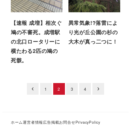
【速報 成増】相次ぐ
異常気象!?落雷によ
鳩の不審死。成増駅
り光が丘公園の杉の
の北口ロータリーに
大木が真っ二つに！
横たわる2匹の鳩の
死骸。
投
1
2
3
4
稿
の
ホーム
運営者情報
広告掲載
お問合せ
PrivacyPolicy
ペ