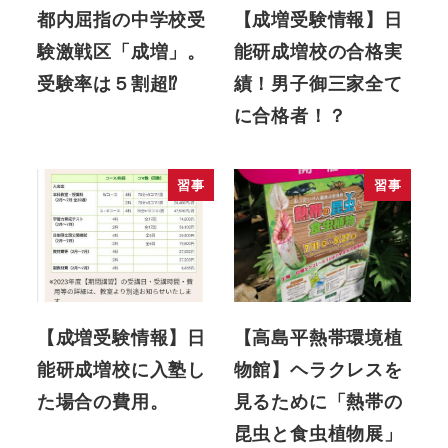
都内屈指の中学校受
【成増受験情報】日
験激戦区「成増」。
能研成増校の合格実
受験率は５割超⁉
績！男子御三家全て
に合格者！？
習事
習事
【成増受験情報】日
【高島平熱帯環境植
能研成増校に入塾し
物館】ヘラクレスを
た場合の費用。
見るために「熱帯の
昆虫と食虫植物展」