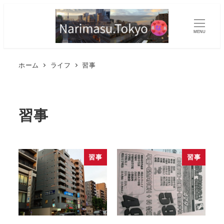
MENU
ホーム
ライフ
習事
習事
習事
習事