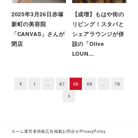
2025年3月26日赤塚
【成増】もはや街の
新町の美容院
リビング！スタバと
「CANVAS」さんが
シェアラウンジが併
閉店
設の「Olive
LOUN…
投
1
…
67
68
69
…
79
稿
の
ペ
ホーム
運営者情報
広告掲載
お問合せ
PrivacyPolicy
ー