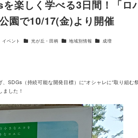
sを楽しく学べる3日間！「ロ
園で10/17(金)より開催
テゴリー
カテゴリー
カテゴリー
カテゴリー
イベント
光が丘・田柄
地域別情報
成増
、SDGs（持続可能な開発目標）に“オシャレに”取り組む
定しました！