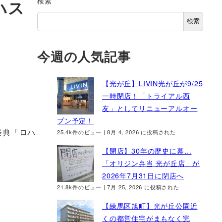
検索
ハス
検索
今週の人気記事
【光が丘】LIVIN光が丘が9/25
一時閉店！「トライアル西
友」としてリニューアルオー
プン予定！
祭典「ロハ
25.4k件のビュー
|
8月 4, 2026 に投稿された
【閉店】30年の歴史に幕…
「オリジン弁当 光が丘店」が
2026年7月31日に閉店へ
21.8k件のビュー
|
7月 25, 2026 に投稿された
【練馬区旭町】光が丘公園近
くの都営住宅がまもなく完