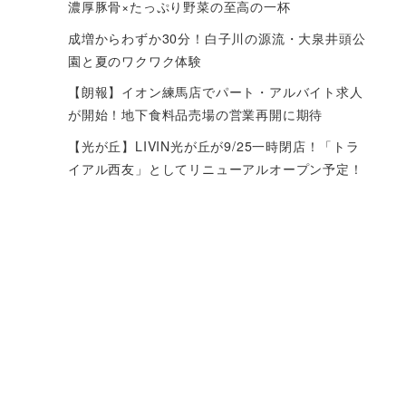
濃厚豚骨×たっぷり野菜の至高の一杯
成増からわずか30分！白子川の源流・大泉井頭公
園と夏のワクワク体験
【朗報】イオン練馬店でパート・アルバイト求人
が開始！地下食料品売場の営業再開に期待
【光が丘】LIVIN光が丘が9/25一時閉店！「トラ
イアル西友」としてリニューアルオープン予定！