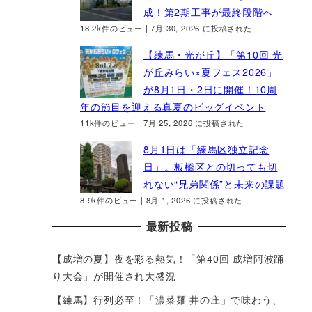
成！第2期工事が最終段階へ
18.2k件のビュー
|
7月 30, 2026 に投稿された
【練馬・光が丘】「第10回 光
が丘みらい×夏フェス2026」
が8月1日・2日に開催！10周
年の節目を迎える真夏のビッグイベント
11k件のビュー
|
7月 25, 2026 に投稿された
8月1日は「練馬区独立記念
日」。板橋区との切っても切
れない“兄弟関係”と未来の課題
8.9k件のビュー
|
8月 1, 2026 に投稿された
最新投稿
【成増の夏】夜を彩る熱気！「第40回 成増阿波踊
り大会」が開催され大盛況
【練馬】行列必至！「濃菜麺 井の庄」で味わう、