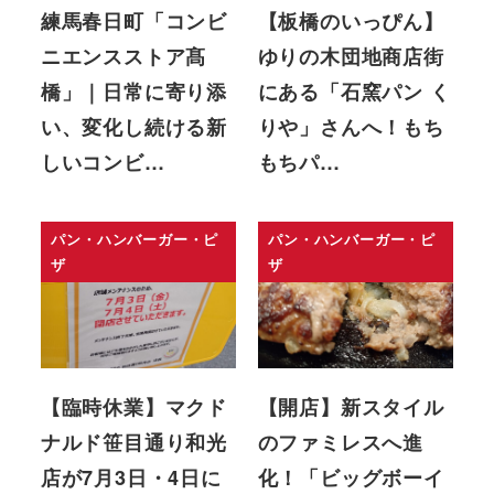
練馬春日町「コンビ
【板橋のいっぴん】
ニエンスストア髙
ゆりの木団地商店街
橋」｜日常に寄り添
にある「石窯パン く
い、変化し続ける新
りや」さんへ！もち
しいコンビ…
もちパ…
パン・ハンバーガー・ピ
パン・ハンバーガー・ピ
ザ
ザ
【臨時休業】マクド
【開店】新スタイル
ナルド笹目通り和光
のファミレスへ進
店が7月3日・4日に
化！「ビッグボーイ