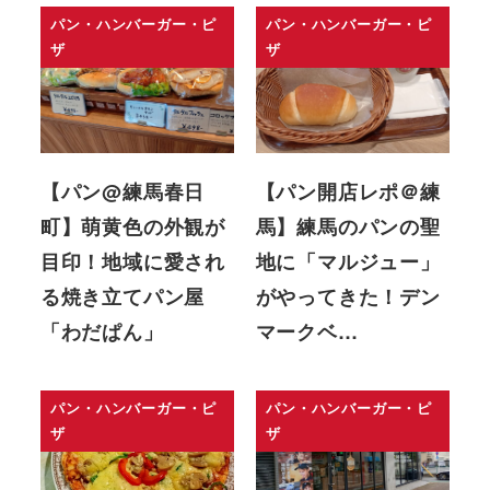
パン・ハンバーガー・ピ
パン・ハンバーガー・ピ
ザ
ザ
【パン@練馬春日
【パン開店レポ＠練
町】萌黄色の外観が
馬】練馬のパンの聖
目印！地域に愛され
地に「マルジュー」
る焼き立てパン屋
がやってきた！デン
「わだぱん」
マークベ…
パン・ハンバーガー・ピ
パン・ハンバーガー・ピ
ザ
ザ