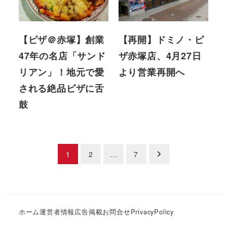
【ピザ＠赤塚】創業
【再開】ドミノ・ピ
47年の名店「サンド
ザ赤塚店、4月27日
リアン」！地元で愛
より営業再開へ
される絶品ピザに舌
鼓
投
1
2
…
7
稿
の
ホーム
運営者情報
広告掲載
お問合せ
PrivacyPolicy
ペ