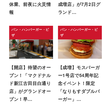
休業、前夜に火災情
成増店」が7月2日グ
報
ランド…
パン・ハンバーガー・ピ
パン・ハンバーガー・ピ
ザ
ザ
【開店】待望のオー
【成増】モスバーガ
プン！「マクドナル
ー1号店で54周年記
ド新江古田目白通り
念イベント！限定
店」がグランドオー
「なりもすダブルバ
プン！早…
ーガー」…