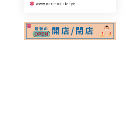
www.narimasu.tokyo