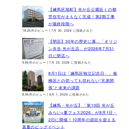
【練馬区旭町】光が丘公園近くの都
営住宅がまもなく完成！第2期工事
が最終段階へ
18.2k件のビュー
|
7月 30, 2026 に投稿された
【閉店】30年の歴史に幕…「オリジ
ン弁当 光が丘店」が2026年7月31
日に閉店へ
9.8k件のビュー
|
7月 25, 2026 に投稿された
8月1日は「練馬区独立記念日」。板
橋区との切っても切れない“兄弟関
係”と未来の課題
8.9k件のビュー
|
8月 1, 2026 に投稿された
【練馬・光が丘】「第10回 光が丘
みらい×夏フェス2026」が8月1日・
2日に開催！10周年の節目を迎える
真夏のビッグイベント