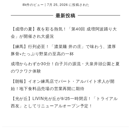
8k件のビュー
|
7月 25, 2026 に投稿された
最新投稿
【成増の夏】夜を彩る熱気！「第40回 成増阿波踊り大
会」が開催され大盛況
【練馬】行列必至！「濃菜麺 井の庄」で味わう、濃厚
豚骨×たっぷり野菜の至高の一杯
成増からわずか30分！白子川の源流・大泉井頭公園と夏
のワクワク体験
【朗報】イオン練馬店でパート・アルバイト求人が開
始！地下食料品売場の営業再開に期待
【光が丘】LIVIN光が丘が9/25一時閉店！「トライアル
西友」としてリニューアルオープン予定！