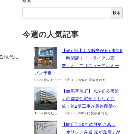
検索
検索
今週の人気記事
【光が丘】LIVIN光が丘が9/25
る現代に
一時閉店！「トライアル西
友」としてリニューアルオー
プン予定！
25.8k件のビュー
|
8月 4, 2026 に投稿された
【練馬区旭町】光が丘公園近
くの都営住宅がまもなく完
成！第2期工事が最終段階へ
18.2k件のビュー
|
7月 30, 2026 に投稿された
【閉店】30年の歴史に幕…
「オリジン弁当 光が丘店」が