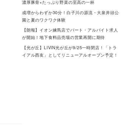
濃厚豚骨×たっぷり野菜の至高の一杯
成増からわずか30分！白子川の源流・大泉井頭公
園と夏のワクワク体験
【朗報】イオン練馬店でパート・アルバイト求人
が開始！地下食料品売場の営業再開に期待
【光が丘】LIVIN光が丘が9/25一時閉店！「トラ
イアル西友」としてリニューアルオープン予定！