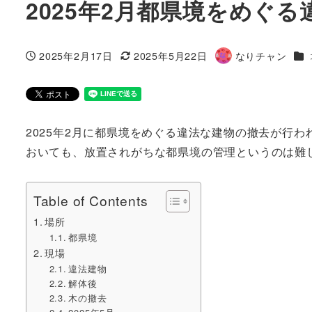
2025年2月都県境をめぐ
カ
2025年2月17日
2025年5月22日
なりチャン
投稿日
更新日
著
者
2025年2月に都県境をめぐる違法な建物の撤去が行
おいても、放置されがちな都県境の管理というのは難
Table of Contents
場所
都県境
現場
違法建物
解体後
木の撤去