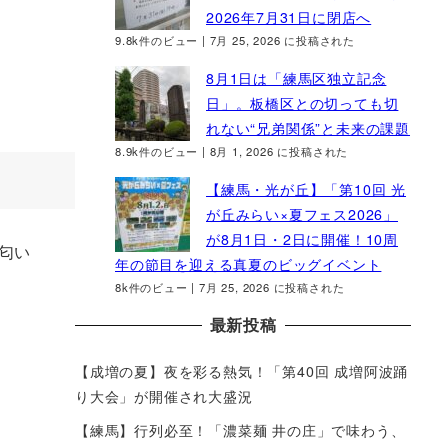
2026年7月31日に閉店へ
9.8k件のビュー
|
7月 25, 2026 に投稿された
8月1日は「練馬区独立記念
日」。板橋区との切っても切
れない“兄弟関係”と未来の課題
8.9k件のビュー
|
8月 1, 2026 に投稿された
【練馬・光が丘】「第10回 光
が丘みらい×夏フェス2026」
が8月1日・2日に開催！10周
匂い
年の節目を迎える真夏のビッグイベント
8k件のビュー
|
7月 25, 2026 に投稿された
最新投稿
【成増の夏】夜を彩る熱気！「第40回 成増阿波踊
り大会」が開催され大盛況
【練馬】行列必至！「濃菜麺 井の庄」で味わう、