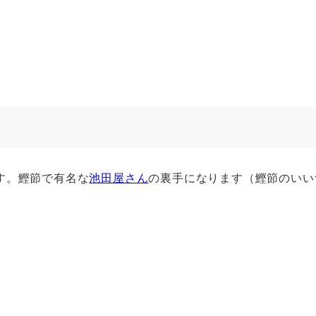
す。鰹節で有名な
池田屋さん
の裏手になります（鰹節のいい