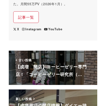
た。月間55万PV（2026年1月）。
記事一覧
X
Instagram
YouTube
古い投稿
【成増 開店】コーヒーゼリー専門
店！「コーヒーゼリー研究所（…
新しい投稿
【成増周辺の開店情報】ダイエー跡