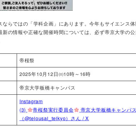
スならではの「学科企画」にあります。今年もサイエンス体
最新の情報や正確な開催時間については、必ず帝京大学の公
。
帝桜祭
2025年10月12日㈰10時～16時
帝京大学板橋キャンパス
Instagram
(3)
帝桜祭実行委員会
帝京大学板橋キャンパ
（@teiousai_teikyo）さん / X