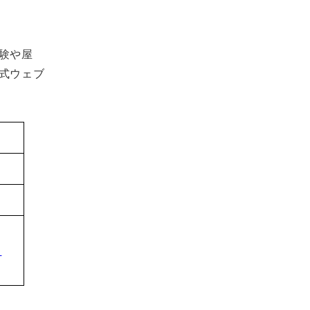
験や屋
式ウェブ
ス