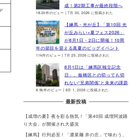
成！第2期工事が最終段階へ
デ
18.2k件のビュー
|
7月 30, 2026 に投稿された
【練馬・光が丘】「第10回 光
が丘みらい×夏フェス2026」
が8月1日・2日に開催！10周
年の節目を迎える真夏のビッグイベント
11k件のビュー
|
7月 25, 2026 に投稿された
8月1日は「練馬区独立記念
日」。板橋区との切っても切
れない“兄弟関係”と未来の課題
8.9k件のビュー
|
8月 1, 2026 に投稿された
最新投稿
【成増の夏】夜を彩る熱気！「第40回 成増阿波踊
り大会」が開催され大盛況
【練馬】行列必至！「濃菜麺 井の庄」で味わう、