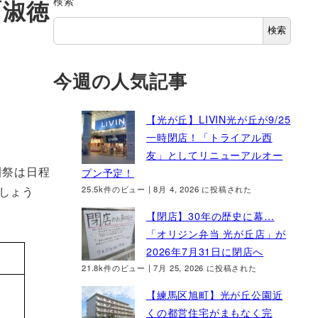
検索
「淑徳
検索
今週の人気記事
【光が丘】LIVIN光が丘が9/25
一時閉店！「トライアル西
友」としてリニューアルオー
園祭は日程
プン予定！
25.5k件のビュー
|
8月 4, 2026 に投稿された
しょう
【閉店】30年の歴史に幕…
「オリジン弁当 光が丘店」が
2026年7月31日に閉店へ
21.8k件のビュー
|
7月 25, 2026 に投稿された
【練馬区旭町】光が丘公園近
くの都営住宅がまもなく完