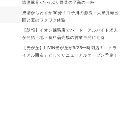
濃厚豚骨×たっぷり野菜の至高の一杯
成増からわずか30分！白子川の源流・大泉井頭公
園と夏のワクワク体験
【朗報】イオン練馬店でパート・アルバイト求人
が開始！地下食料品売場の営業再開に期待
【光が丘】LIVIN光が丘が9/25一時閉店！「トラ
イアル西友」としてリニューアルオープン予定！