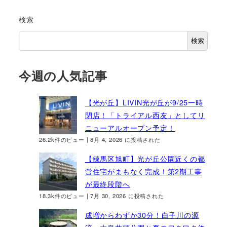
検索
検索
今週の人気記事
【光が丘】LIVIN光が丘が9/25一時
閉店！「トライアル西友」としてリ
ニューアルオープン予定！
26.2k件のビュー
|
8月 4, 2026 に投稿された
【練馬区旭町】光が丘公園近くの都
営住宅がまもなく完成！第2期工事
が最終段階へ
18.3k件のビュー
|
7月 30, 2026 に投稿された
成増からわずか30分！白子川の源