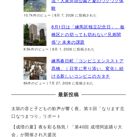
流・大泉井頭公園と夏のワクワク体
験
10.7k件のビュー
|
8月 7, 2026 に投稿された
8月1日は「練馬区独立記念日」。板
橋区との切っても切れない“兄弟関
係”と未来の課題
8.9k件のビュー
|
8月 1, 2026 に投稿された
練馬春日町「コンビニエンスストア
髙橋」｜日常に寄り添い、変化し続
ける新しいコンビニのカタチ
8k件のビュー
|
7月 27, 2026 に投稿された
最新投稿
太鼓の音と子どもの歓声が響く夜。第３回「なります北
口なつまつり」リポート
【成増の夏】夜を彩る熱気！「第40回 成増阿波踊り大
会」が開催され大盛況