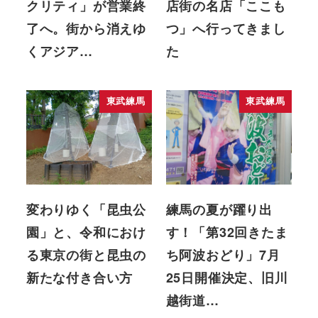
クリティ」が営業終
店街の名店「ここも
了へ。街から消えゆ
つ」へ行ってきまし
くアジア…
た
東武練馬
東武練馬
変わりゆく「昆虫公
練馬の夏が躍り出
園」と、令和におけ
す！「第32回きたま
る東京の街と昆虫の
ち阿波おどり」7月
新たな付き合い方
25日開催決定、旧川
越街道…