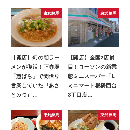
東武練馬
東武練馬
【開店】幻の朝ラー
【開店】全国2店舗
メンが復活！下赤塚
目！ローソンの新業
「惠ばら」で間借り
態ミニスーパー「L
営業していた『あさ
ミニマート板橋西台
とみつ』…
3丁目店…
東武練馬
東武練馬