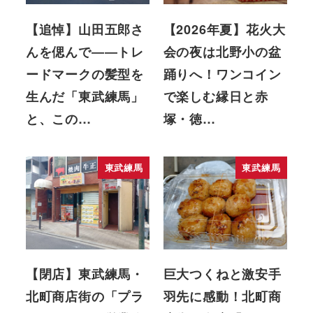
【追悼】山田五郎さ
【2026年夏】花火大
んを偲んで――トレ
会の夜は北野小の盆
ードマークの髪型を
踊りへ！ワンコイン
生んだ「東武練馬」
で楽しむ縁日と赤
と、この…
塚・徳…
東武練馬
東武練馬
【閉店】東武練馬・
巨大つくねと激安手
北町商店街の「プラ
羽先に感動！北町商