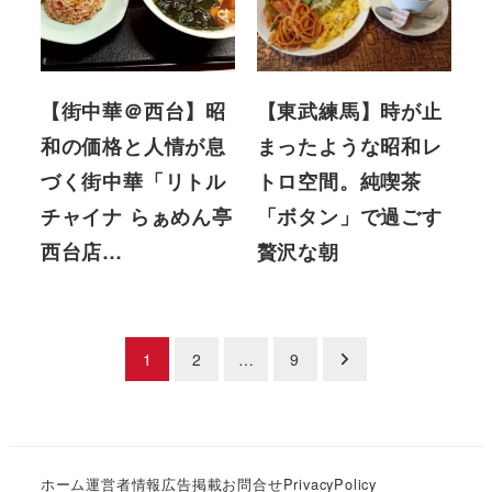
【街中華＠西台】昭
【東武練馬】時が止
和の価格と人情が息
まったような昭和レ
づく街中華「リトル
トロ空間。純喫茶
チャイナ らぁめん亭
「ボタン」で過ごす
西台店…
贅沢な朝
投
1
2
…
9
稿
の
ホーム
運営者情報
広告掲載
お問合せ
PrivacyPolicy