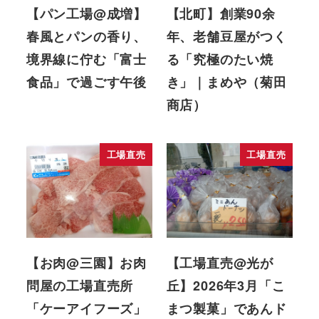
【パン工場@成増】
【北町】創業90余
春風とパンの香り、
年、老舗豆屋がつく
境界線に佇む「富士
る「究極のたい焼
食品」で過ごす午後
き」｜まめや（菊田
商店）
工場直売
工場直売
【お肉@三園】お肉
【工場直売@光が
問屋の工場直売所
丘】2026年3月「こ
「ケーアイフーズ」
まつ製菓」であんド