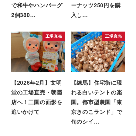
で和牛やハンバーグ
ーナッツ250円を購
2個380…
入し…
工場直売
工場直売
【2026年2月】文明
【練馬】住宅街に現
堂の工場直売・朝霞
れる白いテントの楽
店へ！三園の面影を
園。都市型農園「東
追いかけて
京きのこランド」で
旬のシイ…