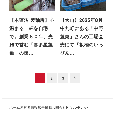
【本蓮沼 製麺所】心
【大山】2025年8月
温まる一杯を自宅
中丸町にある「中野
で。創業８０年、夫
製菓」さんの工場直
婦で営む「喜多星製
売にて「板橋のいっ
麺」の懐…
ぴん…
投
1
2
3
稿
の
ホーム
運営者情報
広告掲載
お問合せ
PrivacyPolicy
ペ