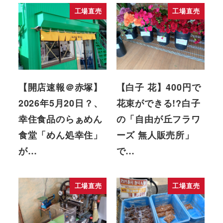
工場直売
工場直売
【開店速報＠赤塚】
【白子 花】400円で
2026年5月20日？、
花束ができる!?白子
幸住食品のらぁめん
の「自由が丘フラワ
食堂「めん処幸住」
ーズ 無人販売所」
が…
で…
工場直売
工場直売