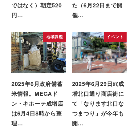
ではなく）朝定520
た（6月22日まで開
円…
催…
地域課題
イベント
2025年6月政府備蓄
2025年6月29日㈰成
米情報。MEGAド
増北口通り商店街に
ン・キホーテ成増店
て「なります北口な
は6月4日8時から整
つまつり」が今年も
理…
開…