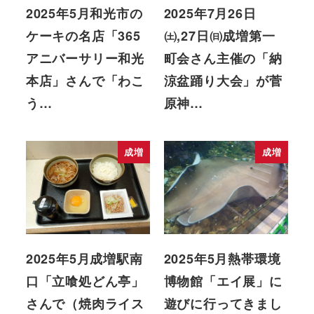
2025年5月和光市の
2025年7月26日
ケーキの名店「365
㈯,27日㈰成増第一
アニバーサリー和光
町会さん主催の「納
本店」さんで「わこ
涼盆踊り大会」が菅
う…
原神…
成増
成増
2025年5月成増駅南
2025年5月熱帯環境
口「立喰処どん亭」
博物館「エイ展」に
さんで（焼肉ライス
遊びに行ってきまし