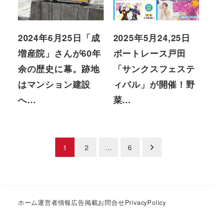
2024年6月25日「成
2025年5月24,25日
増産院」さんが60年
ボートレース戸田
余の歴史に幕。跡地
「サンクスフェステ
はマンション建設
ィバル」が開催！野
へ…
菜…
投
1
2
…
6
稿
の
ホーム
運営者情報
広告掲載
お問合せ
PrivacyPolicy
ペ