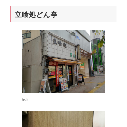
立喰処どん亭
hdr