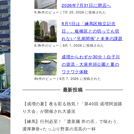
2026年7月31日に閉店へ
9.8k件のビュー
|
7月 25, 2026 に投稿された
8月1日は「練馬区独立記念
日」。板橋区との切っても切
れない“兄弟関係”と未来の課題
8.9k件のビュー
|
8月 1, 2026 に投稿された
成増からわずか30分！白子川
の源流・大泉井頭公園と夏の
ワクワク体験
8k件のビュー
|
8月 7, 2026 に投稿された
最新投稿
【成増の夏】夜を彩る熱気！「第40回 成増阿波踊
り大会」が開催され大盛況
【練馬】行列必至！「濃菜麺 井の庄」で味わう、
濃厚豚骨×たっぷり野菜の至高の一杯