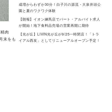
成増からわずか30分！白子川の源流・大泉井頭公
園と夏のワクワク体験
【朗報】イオン練馬店でパート・アルバイト求人
が開始！地下食料品売場の営業再開に期待
藤精肉
【光が丘】LIVIN光が丘が9/25一時閉店！「トラ
月末をも
イアル西友」としてリニューアルオープン予定！