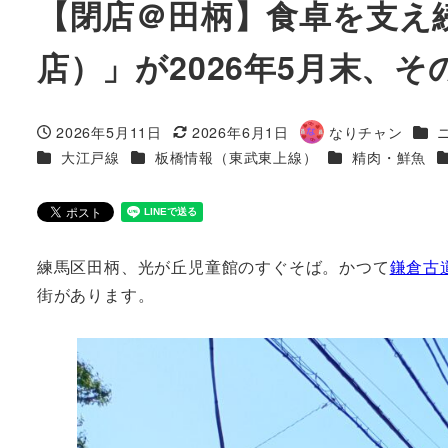
【閉店＠田柄】食卓を支え
店）」が2026年5月末、
カテ
2026年5月11日
2026年6月1日
なりチャン
投稿日
更新日
著
カテゴリー
カテゴリー
カテゴリー
大江戸線
板橋情報（東武東上線）
精肉・鮮魚
者
練馬区田柄、光が丘児童館のすぐそば。かつて
鎌倉古
街があります。