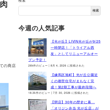
検索
肉
検索
今週の人気記事
【光が丘】LIVIN光が丘が9/25
一時閉店！「トライアル西
友」としてリニューアルオー
プン予定！
ての商店
26k件のビュー
|
8月 4, 2026 に投稿された
【練馬区旭町】光が丘公園近
くの都営住宅がまもなく完
成！第2期工事が最終段階へ
18.3k件のビュー
|
7月 30, 2026 に投稿された
【閉店】30年の歴史に幕…
「オリジン弁当 光が丘店」が