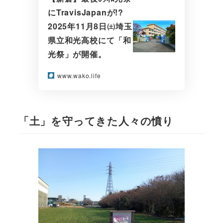
にTravisJapanが!?
2025年11月8日㈯埼玉
県立和光高校にて「和
光祭」が開催。
www.wako.life
「土」を守ってきた人々の憤り