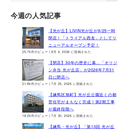
今週の人気記事
【光が丘】LIVIN光が丘が9/25一時
閉店！「トライアル西友」としてリ
ニューアルオープン予定！
25.7k件のビュー
|
8月 4, 2026 に投稿された
【閉店】30年の歴史に幕…「オリジ
ン弁当 光が丘店」が2026年7月31
日に閉店へ
21.8k件のビュー
|
7月 25, 2026 に投稿された
【練馬区旭町】光が丘公園近くの都
営住宅がまもなく完成！第2期工事
が最終段階へ
18.2k件のビュー
|
7月 30, 2026 に投稿された
【練馬・光が丘】「第10回 光が丘