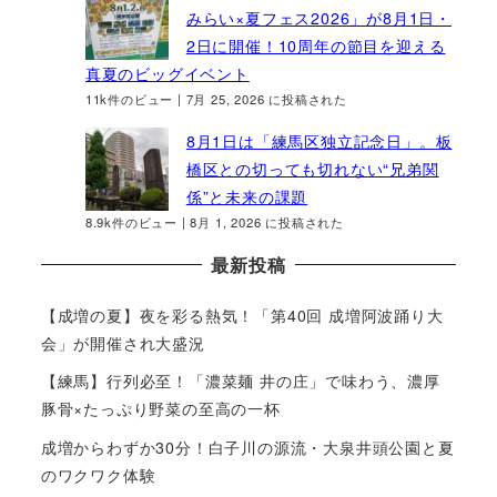
みらい×夏フェス2026」が8月1日・
2日に開催！10周年の節目を迎える
真夏のビッグイベント
11k件のビュー
|
7月 25, 2026 に投稿された
8月1日は「練馬区独立記念日」。板
橋区との切っても切れない“兄弟関
係”と未来の課題
8.9k件のビュー
|
8月 1, 2026 に投稿された
最新投稿
【成増の夏】夜を彩る熱気！「第40回 成増阿波踊り大
会」が開催され大盛況
【練馬】行列必至！「濃菜麺 井の庄」で味わう、濃厚
豚骨×たっぷり野菜の至高の一杯
成増からわずか30分！白子川の源流・大泉井頭公園と夏
のワクワク体験