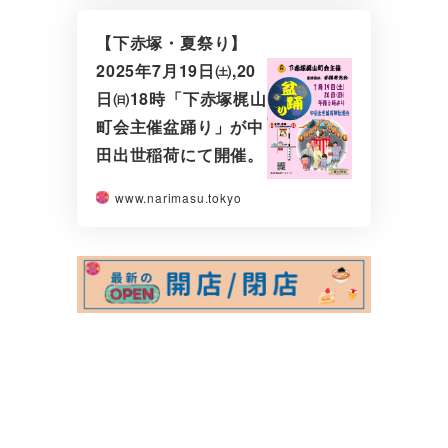
【下赤塚・夏祭り】
2025年7月19日㈯,20
日㈰18時「下赤塚梶山
町会主催盆踊り」が中
田出世稲荷にて開催。
www.narimasu.tokyo