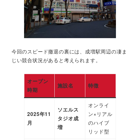
今回のスピード撤退の裏には、成増駅周辺の凄ま
じい競合状況があると考えられます。
オープン
施設名
特徴
時期
オンライ
ソエルス
2025年11
ン×リアル
タジオ成
月
のハイブ
増
リッド型