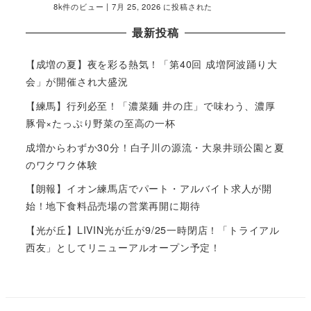
8k件のビュー
|
7月 25, 2026 に投稿された
最新投稿
【成増の夏】夜を彩る熱気！「第40回 成増阿波踊り大
会」が開催され大盛況
【練馬】行列必至！「濃菜麺 井の庄」で味わう、濃厚
豚骨×たっぷり野菜の至高の一杯
成増からわずか30分！白子川の源流・大泉井頭公園と夏
のワクワク体験
【朗報】イオン練馬店でパート・アルバイト求人が開
始！地下食料品売場の営業再開に期待
【光が丘】LIVIN光が丘が9/25一時閉店！「トライアル
西友」としてリニューアルオープン予定！