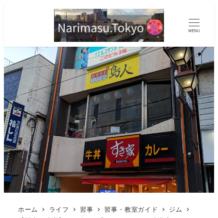
MENU
ホーム
ライフ
習事
習事・教室ガイド
ジム