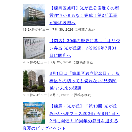
【練馬区旭町】光が丘公園近くの都
営住宅がまもなく完成！第2期工事
が最終段階へ
18.2k件のビュー
|
7月 30, 2026 に投稿された
【閉店】30年の歴史に幕…「オリジ
ン弁当 光が丘店」が2026年7月31
日に閉店へ
9.8k件のビュー
|
7月 25, 2026 に投稿された
8月1日は「練馬区独立記念日」。板
橋区との切っても切れない“兄弟関
係”と未来の課題
8.9k件のビュー
|
8月 1, 2026 に投稿された
【練馬・光が丘】「第10回 光が丘
みらい×夏フェス2026」が8月1日・
2日に開催！10周年の節目を迎える
真夏のビッグイベント